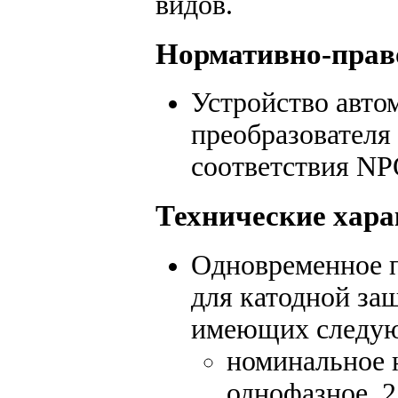
видов.
Нормативно-право
Устройство авто
преобразовател
соответствия N
Технические хар
Одновременное п
для катодной защ
имеющих следую
номинальное 
однофазное, 