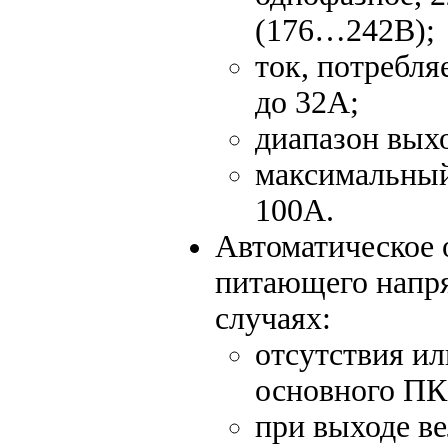
(176…242В);
ток, потребл
до 32А;
диапазон вых
максимальный
100А.
Автоматическое 
питающего напря
случаях:
отсутствия и
основного ПК
при выходе в