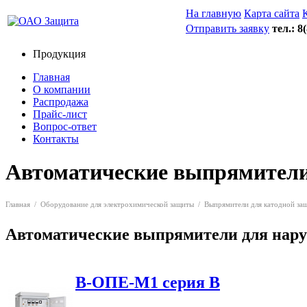
На главную
Карта сайта
Отправить заявку
тел.: 8
Продукция
Главная
О компании
Распродажа
Прайс-лист
Вопрос-ответ
Контакты
Автоматические выпрямители
Главная
/
Оборудование для электрохимической защиты
/
Выпрямители для катодной за
Автоматические выпрямители для нар
В-ОПЕ-М1 серия В